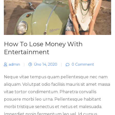
How To Lose Money With
Entertainment
admin
|
Úno 14, 2020
|
0 Comment
Neque vitae tempus quam pellentesque nec nam
aliquam. Volutpat odio facilisis mauris sit amet massa
vitae tortor condimentum. Pharetra convallis
posuere morbi leo urna. Pellentesque habitant
morbi tristique senectus et netus et malesuada.
Imperdiet proin fermentum leo vel. Id cursus