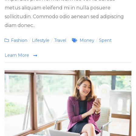
metus aliquam eleifend mi in nulla posuere
sollicitudin. Commodo odio aenean sed adipiscing
diam donec..
Categories
Tags
Fashion
/
Lifestyle
/
Travel
Money
/
Spent
Learn More