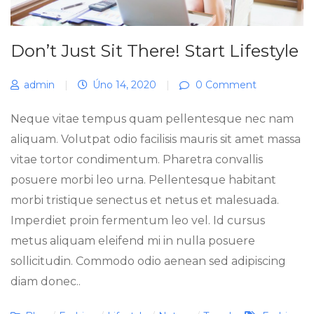
Don’t Just Sit There! Start Lifestyle
admin
|
Úno 14, 2020
|
0 Comment
Neque vitae tempus quam pellentesque nec nam
aliquam. Volutpat odio facilisis mauris sit amet massa
vitae tortor condimentum. Pharetra convallis
posuere morbi leo urna. Pellentesque habitant
morbi tristique senectus et netus et malesuada.
Imperdiet proin fermentum leo vel. Id cursus
metus aliquam eleifend mi in nulla posuere
sollicitudin. Commodo odio aenean sed adipiscing
diam donec..