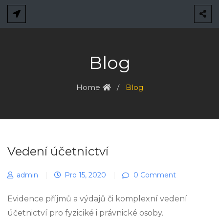
Skip
to
content
Blog
Home
Blog
Vedení účetnictví
admin
|
Pro 15, 2020
|
0 Comment
Evidence příjmů a výdajů či komplexní vedení
účetnictví pro fyziciké i právnické osoby.