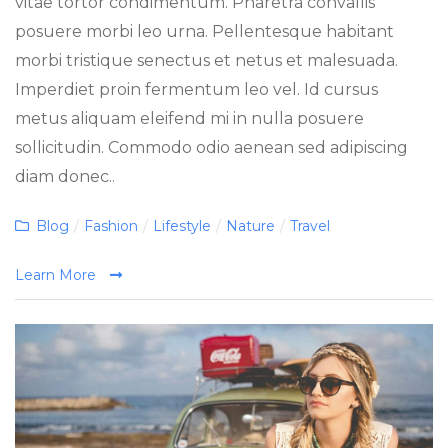
vitae tortor condimentum. Pharetra convallis
posuere morbi leo urna. Pellentesque habitant
morbi tristique senectus et netus et malesuada.
Imperdiet proin fermentum leo vel. Id cursus
metus aliquam eleifend mi in nulla posuere
sollicitudin. Commodo odio aenean sed adipiscing
diam donec..
Categories
Blog
/
Fashion
/
Lifestyle
/
Nature
/
Travel
Learn More