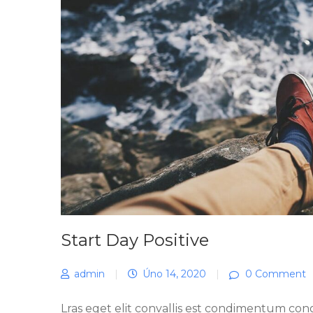
Start Day Positive
admin
|
Úno 14, 2020
|
0 Comment
Lras eget elit convallis est condimentum cong