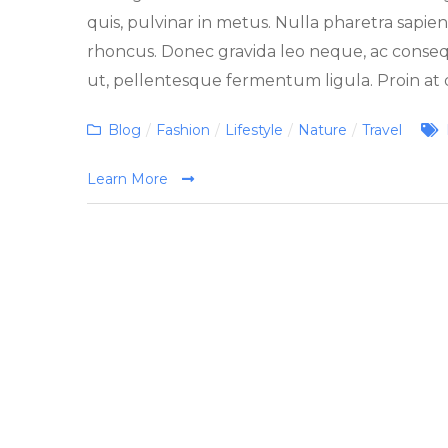
quis, pulvinar in metus. Nulla pharetra sapie
rhoncus. Donec gravida leo neque, ac consequa
ut, pellentesque fermentum ligula. Proin at dui
Categories
Blog
/
Fashion
/
Lifestyle
/
Nature
/
Travel
Learn More