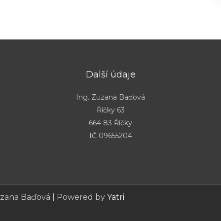
Další údaje
Ing. Zuzana Baďová
Říčky 63
664 83 Říčky
IČ 09655204
Zuzana Baďová | Powered by
Yatri