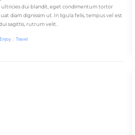
n ultricies dui blandit, eget condimentum tortor
t diam dignissim ut. In ligula felis, tempus vel est
 sagittis, rutrum velit..
Tags
Enjoy
/
Travel